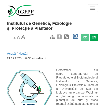
Mergi
la
Toggle
conţinutul
navigatio
principal
Institutul de Genetică, Fiziologie
și Protecție a Plantelor
A
A
RO
EN
A
Acasă
/
Noutăți
21.12.2025
36 vizualizări
Cercetătorii din
cadrul
Laboratorului de
Fitopatologie
și Biotehnologie
al
Institutului de Genetică,
Fiziologie și Protecție a Plantelor
al Universității de Stat din
Moldova au organizat Webinar-
ul „Tehnologii inovaționale la
plantațiile de nuc” și Masa
rotundă „Sănătatea plantelor și a