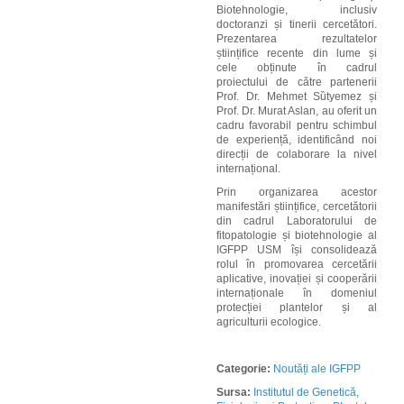
Biotehnologie, inclusiv
doctoranzi și tinerii cercetători.
Prezentarea rezultatelor
științifice recente din lume și
cele obținute în cadrul
proiectului de către partenerii
Prof. Dr.
Mehmet Sȕtyemez
și
Prof. Dr. Murat Aslan, au
oferit un
cadru favorabil pentru schimbul
de experiență, identificând noi
direcții de colaborare la nivel
internațional.
Prin organizarea acestor
manifestări științifice, cercetătorii
din cadrul Laboratorului de
fitopatologie și biotehnologie al
IGFPP USM își consolidează
rolul în promovarea cercetării
aplicative, inovației și cooperării
internaționale în domeniul
protecției plantelor și al
agriculturii ecologice.
Categorie:
Noutăți ale IGFPP
Sursa:
Institutul de Genetică,