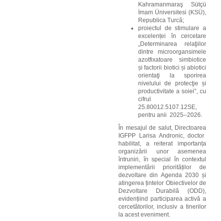
Kahramanmaraş Sütçü
İmam Üniversitesi (KSÜ),
Republica Turcă;
proiectul de stimulare a
excelenței în cercetare
„
Determinarea relaţiilor
dintre microorgansimele
azotfixatoare simbiotice
și factorii biotici și abiotici
orientaţi la sporirea
nivelului de protecţie și
productivitate a soiei”, cu
cifrul
25.80012.5107.12SE,
pentru anii
2025–2026.
În mesajul de
salut
,
Directo
area
IGFPP Larisa Andronic, doctor
habilitat
, a reiterat importanța
organizării unor asemenea
întruniri, în special în contextul
implementării priorităților de
dezvoltare din Agenda 2030 și
atingerea
țintelor
Obiectivelor de
Dezvoltare
Durabilă (ODD),
evidențiind participarea activă a
cercetătorilor, inclusiv a tinerilor
la acest eveniment.