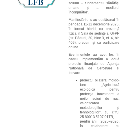
solului – fundamentul sănătății
umane și a mediului
înconjurător”.
Manifestările s-au desfășurat în
perioada 11-12 decembrie 2025,
în format hibrid, cu prezență
fizică în Sala de ședințe a IGFPP
(str. Pădurii, 20, bloc B, et. 4, bir.
409), precum și cu participare
online.
Evenimentele au avut loc în
cadrul implementării a două
proiecte finanțate de Agenția
Națională de Cercetare și
Inovare:
proiectul bilateral moldo-
turc
„Agricultură
ecologică pentru
protecția inovatoare a
noilor soiuri de nuc:
valorificarea
metodologiilor și
tehnologiilor”
, cu cifrul
25.80013.5107.01TR,
pentru anii
2025–2026,
în colaborare cu