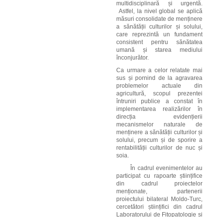
multidisciplinară și urgentă.
Astfel, la nivel global se aplică
măsuri consolidate de menținere
a sănătății culturilor și solului,
care reprezintă un fundament
consistent pentru sănătatea
umană și starea mediului
înconjurător.
Ca urmare a celor relatate mai
sus și pornind de la agravarea
problemelor actuale din
agricultură, scopul prezentei
întruniri publice a constat în
implementarea realizărilor în
direcția evidențierii
mecanismelor naturale de
menținere a sănătății culturilor și
solului, precum și de sporire a
rentabilității culturilor de nuc și
soia.
În cadrul evenimentelor au
participat cu rapoarte științifice
din cadrul proiectelor
menționate, partenerii
proiectului bilateral Moldo
-Turc,
cercetători științifici din cadrul
Laboratorului de Fitopatologie și