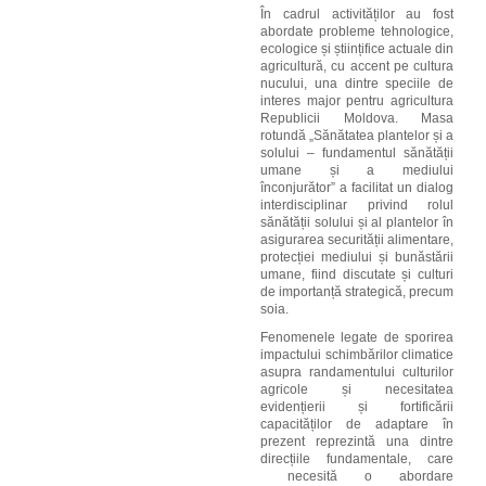
În cadrul activităților au fost
abordate probleme tehnologice,
ecologice și științifice actuale din
agricultură, cu accent pe cultura
nucului, una dintre speciile de
interes major pentru agricultura
Republicii Moldova. Masa
rotundă „Sănătatea plantelor și a
solului – fundamentul sănătății
umane și a mediului
înconjurător” a facilitat un dialog
interdisciplinar privind rolul
sănătății solului și al plantelor în
asigurarea securității alimentare,
protecției mediului și bunăstării
umane, fiind discutate și culturi
de importanță strategică, precum
soia.
F
enomenele legate de sporirea
impactului schimbărilor climatice
asupra randamentului culturilor
agricole și necesitatea
evidențierii și fortificării
capacităților de adaptare în
prezent reprezintă una dintre
direcțiile fundamentale, care
necesită o abordare