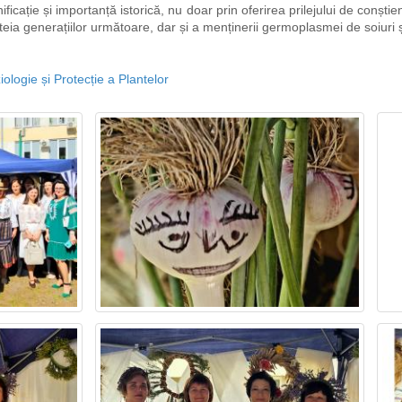
ficație și importanță istorică, nu doar prin oferirea prilejului de conștient
eia generațiilor următoare, dar și a menținerii germoplasmei de soiuri ș
iologie și Protecție a Plantelor