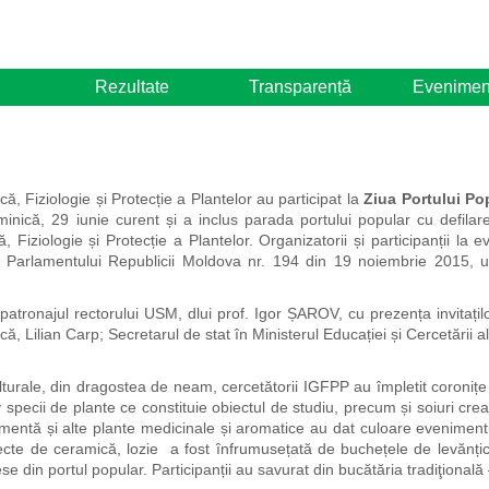
Rezultate
Transparență
Evenimen
ică, Fiziologie și Protecție a Plantelor au participat la
Ziua Portului Po
nică, 29 iunie curent și a inclus parada portului popular cu defilarea
că, Fiziologie și Protecție a Plantelor. Organizatorii și participanții la
a Parlamentului Republicii Moldova nr. 194 din 19 noiembrie 2015, ult
atronajul rectorului USM, dlui prof. Igor ȘAROV, cu prezența invitațil
că, Lilian Carp; Secretarul de stat în Ministerul Educației și Cercetării a
culturale, din dragostea de neam, cercetătorii IGFPP au împletit coronițe
 specii de plante ce constituie obiectul de studiu, precum și soiuri create
 mentă și alte plante medicinale și aromatice au dat culoare evenimentu
biecte de ceramică, lozie a fost
înfrumusețată de buchețele de levănțic
se din portul popular. Participanții au savurat din bucătăria tradiţională 