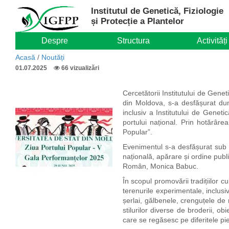
Mergi
Institutul de Genetică, Fiziologie
la
și Protecție a Plantelor
conţinutul
principal
Despre
Structura
Activități
Acasă
/
Noutăți
01.07.2025
66 vizualizări
Cercetătorii Institutului de Genet
din Moldova, s-a desfășurat dumi
inclusiv a Institutului de Geneti
portului național. P
rin hotărâre
Popular”.
Evenimentul s-a desfășurat sub p
națională, apărare și ordine publi
Român, Monica Babuc.
În scopul promovării tradițiilor 
terenurile experimentale, inclusiv
șerlai, gălbenele, crenguțele de
stilurilor diverse de broderii, o
care se regăsesc pe diferitele pie