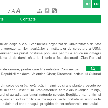
RO
EN
A
A
A
te
Contacte
pular
, ediția a V-a. Evenimentul organizat de Universitatea de Stat
 reprezentanților facultăților și institutelor de cercetare a USM,
 eveniment au purtat
costume populare pentru a aduce un omagiu
ima zi de duminică a lunii iunie a fost declarată „Ziua Portului
or de onoare, printre care
Președintele Comisiei pentru securitate
l Republicii Moldova, Valentina Olaru; Directorul Institutului Cultural
 din spice de grâu, levănțică, in, siminoc și alte plante crescute pe
 în cadrul institutului. Aranjamentele florale din levănțică, roiniță,
lui și au adiat parfumuri naturale selecte. B
ogăția ornamenticii și
ă, evidențiind
semnificația mesajelor vechi incifrate în simbolurile
– plăcinte și babă neagră, pregătite de cercetătoarele institutului.